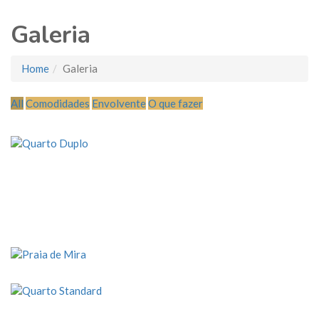
Galeria
Home
Galeria
All
Comodidades
Envolvente
O que fazer